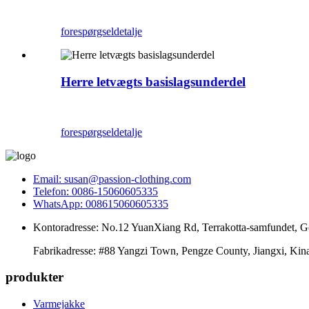
forespørgsel
detalje
Herre letvægts basislagsunderdel
forespørgsel
detalje
Email: susan@passion-clothing.com
Telefon: 0086-15060605335
WhatsApp: 008615060605335
Kontoradresse: No.12 YuanXiang Rd, Terrakotta-samfundet, Go
Fabrikadresse: #88 Yangzi Town, Pengze County, Jiangxi, Kin
produkter
Varmejakke