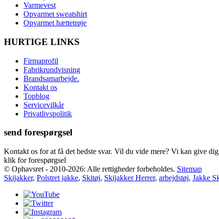
Varmevest
Opvarmet sweatshirt
Opvarmet hættetrøje
HURTIGE LINKS
Firmaprofil
Fabrikrundvisning
Brandsamarbejde.
Kontakt os
Topblog
Servicevilkår
Privatlivspolitik
send forespørgsel
Kontakt os for at få det bedste svar. Vil du vide mere? Vi kan give di
klik for forespørgsel
© Ophavsret - 2010-2026: Alle rettigheder forbeholdes.
Sitemap
Skijakker
,
Polstret jakke
,
Skitøj
,
Skijakker Herrer
,
arbejdstøj
,
Jakke S