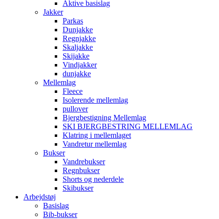
Aktive basislag
Jakker
Parkas
Dunjakke
Regnjakke
Skaljakke
Skijakke
Vindjakker
dunjakke
Mellemlag
Fleece
Isolerende mellemlag
pullover
Bjergbestigning Mellemlag
SKI BJERGBESTRING MELLEMLAG
Klatring i mellemlaget
Vandretur mellemlag
Bukser
Vandrebukser
Regnbukser
Shorts og nederdele
Skibukser
Arbejdstøj
Basislag
Bib-bukser