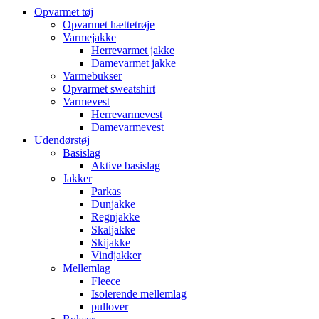
Opvarmet tøj
Opvarmet hættetrøje
Varmejakke
Herrevarmet jakke
Damevarmet jakke
Varmebukser
Opvarmet sweatshirt
Varmevest
Herrevarmevest
Damevarmevest
Udendørstøj
Basislag
Aktive basislag
Jakker
Parkas
Dunjakke
Regnjakke
Skaljakke
Skijakke
Vindjakker
Mellemlag
Fleece
Isolerende mellemlag
pullover