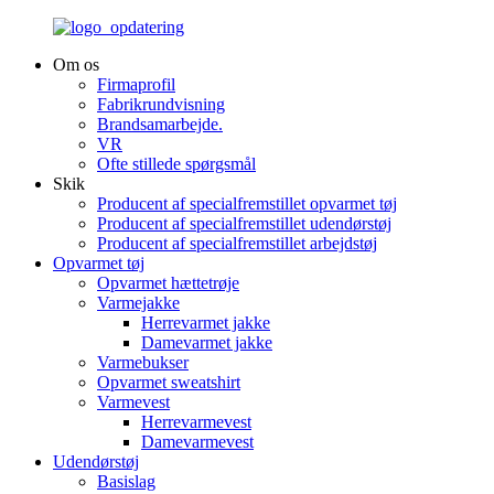
Om os
Firmaprofil
Fabrikrundvisning
Brandsamarbejde.
VR
Ofte stillede spørgsmål
Skik
Producent af specialfremstillet opvarmet tøj
Producent af specialfremstillet udendørstøj
Producent af specialfremstillet arbejdstøj
Opvarmet tøj
Opvarmet hættetrøje
Varmejakke
Herrevarmet jakke
Damevarmet jakke
Varmebukser
Opvarmet sweatshirt
Varmevest
Herrevarmevest
Damevarmevest
Udendørstøj
Basislag