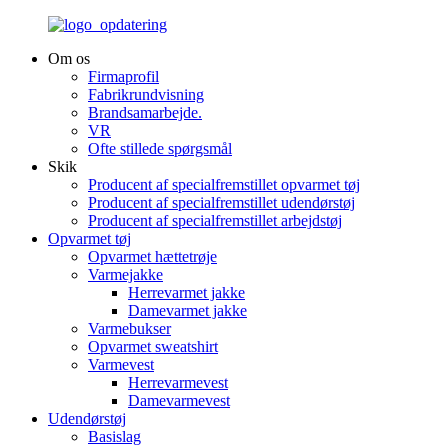
Om os
Firmaprofil
Fabrikrundvisning
Brandsamarbejde.
VR
Ofte stillede spørgsmål
Skik
Producent af specialfremstillet opvarmet tøj
Producent af specialfremstillet udendørstøj
Producent af specialfremstillet arbejdstøj
Opvarmet tøj
Opvarmet hættetrøje
Varmejakke
Herrevarmet jakke
Damevarmet jakke
Varmebukser
Opvarmet sweatshirt
Varmevest
Herrevarmevest
Damevarmevest
Udendørstøj
Basislag