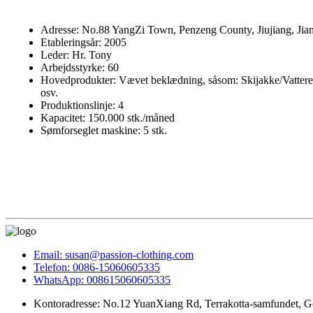
Adresse: No.88 YangZi Town, Penzeng County, Jiujiang, Jia
Etableringsår: 2005
Leder: Hr. Tony
Arbejdsstyrke: 60
Hovedprodukter: Vævet beklædning, såsom: Skijakke/Vatteret
osv.
Produktionslinje: 4
Kapacitet: 150.000 stk./måned
Sømforseglet maskine: 5 stk.
Email: susan@passion-clothing.com
Telefon: 0086-15060605335
WhatsApp: 008615060605335
Kontoradresse: No.12 YuanXiang Rd, Terrakotta-samfundet, Go