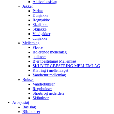
Aktive basislag
Jakker
Parkas
Dunjakke
Regnjakke
Skaljakke
Skijakke
Vindjakker
dunjakke
Mellemlag
Fleece
Isolerende mellemlag
pullover
Bjergbestigning Mellemlag
SKI BJERGBESTRING MELLEMLAG
Klatring i mellemlaget
Vandretur mellemlag
Bukser
Vandrebukser
Regnbukser
Shorts og nederdele
Skibukser
Arbejdstøj
Basislag
Bib-bukser