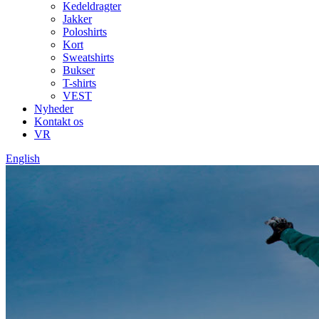
Kedeldragter
Jakker
Poloshirts
Kort
Sweatshirts
Bukser
T-shirts
VEST
Nyheder
Kontakt os
VR
English