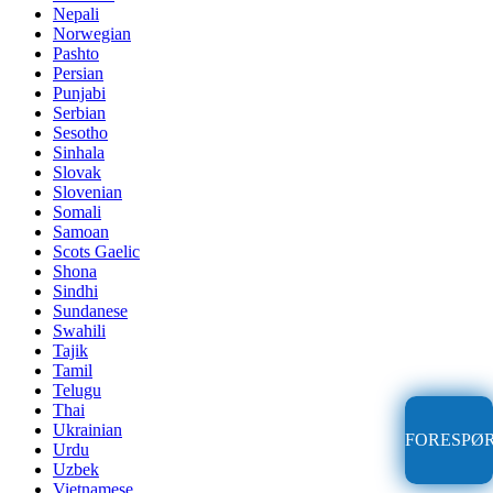
Nepali
Norwegian
Pashto
Persian
Punjabi
Serbian
Sesotho
Sinhala
Slovak
Slovenian
Somali
Samoan
Scots Gaelic
Shona
Sindhi
Sundanese
Swahili
Tajik
Tamil
Telugu
Thai
Ukrainian
FORESPØ
Urdu
Uzbek
Vietnamese