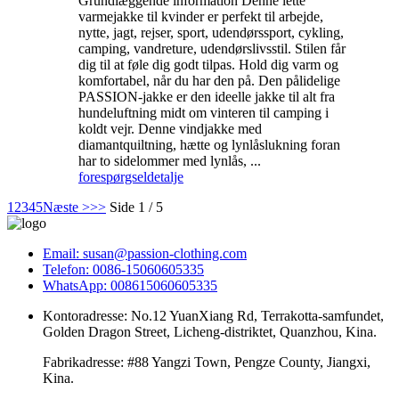
Grundlæggende information Denne lette
varmejakke til kvinder er perfekt til arbejde,
nytte, jagt, rejser, sport, udendørssport, cykling,
camping, vandreture, udendørslivsstil. Stilen får
dig til at føle dig godt tilpas. Hold dig varm og
komfortabel, når du har den på. Den pålidelige
PASSION-jakke er den ideelle jakke til alt fra
hundeluftning midt om vinteren til camping i
koldt vejr. Denne vindjakke med
diamantquiltning, hætte og lynlåslukning foran
har to sidelommer med lynlås, ...
forespørgsel
detalje
1
2
3
4
5
Næste >
>>
Side 1 / 5
Email: susan@passion-clothing.com
Telefon: 0086-15060605335
WhatsApp: 008615060605335
Kontoradresse: No.12 YuanXiang Rd, Terrakotta-samfundet,
Golden Dragon Street, Licheng-distriktet, Quanzhou, Kina.
Fabrikadresse: #88 Yangzi Town, Pengze County, Jiangxi,
Kina.