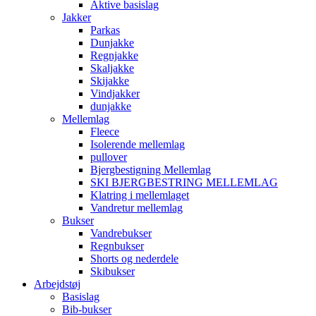
Aktive basislag
Jakker
Parkas
Dunjakke
Regnjakke
Skaljakke
Skijakke
Vindjakker
dunjakke
Mellemlag
Fleece
Isolerende mellemlag
pullover
Bjergbestigning Mellemlag
SKI BJERGBESTRING MELLEMLAG
Klatring i mellemlaget
Vandretur mellemlag
Bukser
Vandrebukser
Regnbukser
Shorts og nederdele
Skibukser
Arbejdstøj
Basislag
Bib-bukser