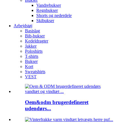
Bukser
Vandrebukser
Regnbukser
Shorts og nederdele
Skibukser
Arbejdstøj
Basislag
Bib-bukser
Kedeldragter
Jakker
Poloshirts
T-shirts
Bukser
Kort
Sweatshirts
VEST
Oem&odm brugerdefineret
udendørs...