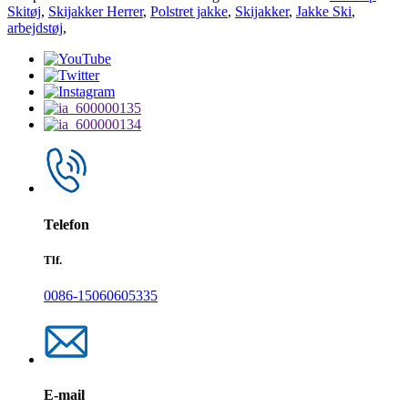
Skitøj
,
Skijakker Herrer
,
Polstret jakke
,
Skijakker
,
Jakke Ski
,
arbejdstøj
,
Telefon
Tlf.
0086-15060605335
E-mail