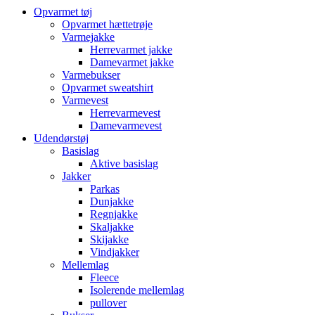
Opvarmet tøj
Opvarmet hættetrøje
Varmejakke
Herrevarmet jakke
Damevarmet jakke
Varmebukser
Opvarmet sweatshirt
Varmevest
Herrevarmevest
Damevarmevest
Udendørstøj
Basislag
Aktive basislag
Jakker
Parkas
Dunjakke
Regnjakke
Skaljakke
Skijakke
Vindjakker
Mellemlag
Fleece
Isolerende mellemlag
pullover