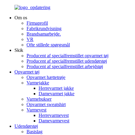
Om os
Firmaprofil
Fabrikrundvisning
Brandsamarbejde.
VR
Ofte stillede spørgsmål
Skik
Producent af specialfremstillet opvarmet tøj
Producent af specialfremstillet udendørstøj
Producent af specialfremstillet arbejdstøj
Opvarmet tøj
Opvarmet hættetrøje
Varmejakke
Herrevarmet jakke
Damevarmet jakke
Varmebukser
Opvarmet sweatshirt
Varmevest
Herrevarmevest
Damevarmevest
Udendørstøj
Basislag