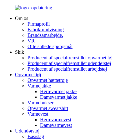
Om os
Firmaprofil
Fabrikrundvisning
Brandsamarbejde.
VR
Ofte stillede spørgsmål
Skik
Producent af specialfremstillet opvarmet tøj
Producent af specialfremstillet udendørstøj
Producent af specialfremstillet arbejdstøj
Opvarmet tøj
Opvarmet hættetrøje
Varmejakke
Herrevarmet jakke
Damevarmet jakke
Varmebukser
Opvarmet sweatshirt
Varmevest
Herrevarmevest
Damevarmevest
Udendørstøj
Basislag