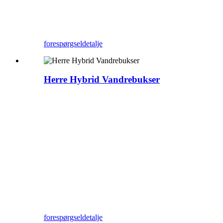
forespørgsel
detalje
Herre Hybrid Vandrebukser
forespørgsel
detalje