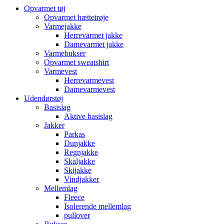
Opvarmet tøj
Opvarmet hættetrøje
Varmejakke
Herrevarmet jakke
Damevarmet jakke
Varmebukser
Opvarmet sweatshirt
Varmevest
Herrevarmevest
Damevarmevest
Udendørstøj
Basislag
Aktive basislag
Jakker
Parkas
Dunjakke
Regnjakke
Skaljakke
Skijakke
Vindjakker
Mellemlag
Fleece
Isolerende mellemlag
pullover