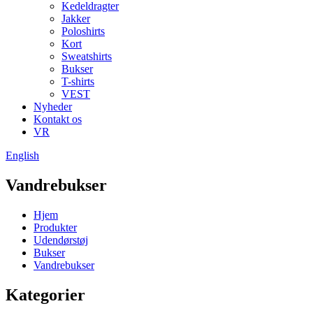
Kedeldragter
Jakker
Poloshirts
Kort
Sweatshirts
Bukser
T-shirts
VEST
Nyheder
Kontakt os
VR
English
Vandrebukser
Hjem
Produkter
Udendørstøj
Bukser
Vandrebukser
Kategorier