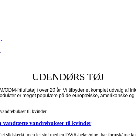
.
UDENDØRS TØJ
friluftstøj i over 20 år. Vi tilbyder et komplet udvalg af friluft
produkter er meget populære på de europæiske, amerikanske og 
 vandtætte vandrebukser til kvinder
f et slidstærkt, men let stof med en DWR-belægning, har formskårne knæ 