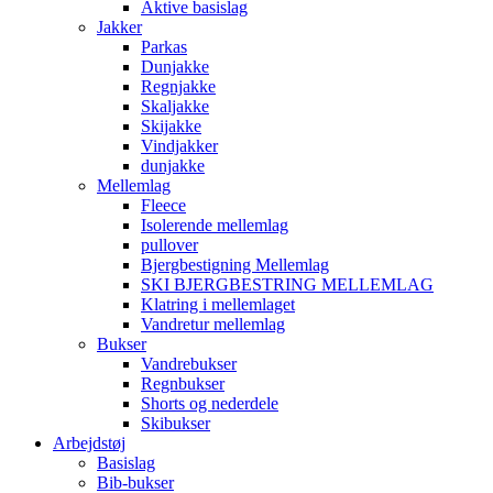
Aktive basislag
Jakker
Parkas
Dunjakke
Regnjakke
Skaljakke
Skijakke
Vindjakker
dunjakke
Mellemlag
Fleece
Isolerende mellemlag
pullover
Bjergbestigning Mellemlag
SKI BJERGBESTRING MELLEMLAG
Klatring i mellemlaget
Vandretur mellemlag
Bukser
Vandrebukser
Regnbukser
Shorts og nederdele
Skibukser
Arbejdstøj
Basislag
Bib-bukser