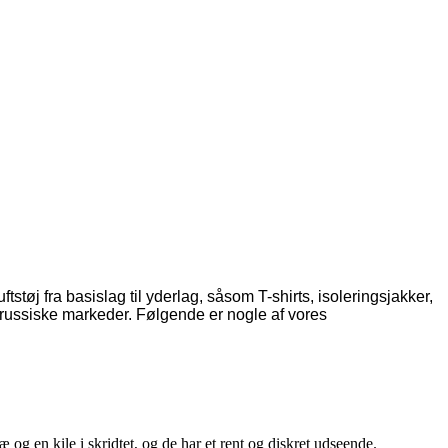
støj fra basislag til yderlag, såsom T-shirts, isoleringsjakker,
russiske markeder. Følgende er nogle af vores
og en kile i skridtet, og de har et rent og diskret udseende.