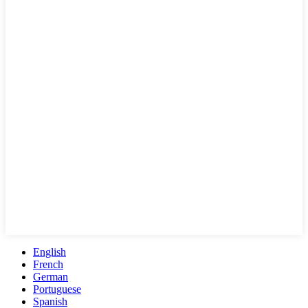
English
French
German
Portuguese
Spanish