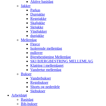
Aktive basislag
Jakker
Parkas
Dunjakke
Regnjakke
Skaljakke
Skijakke
Vindjakker
dunjakke
Mellemlag
Fleece
Isolerende mellemlag
pullover
Bjergbestigning Mellemlag
SKI BJERGBESTRING MELLEMLAG
Klatring i mellemlaget
Vandretur mellemlag
Bukser
Vandrebukser
Regnbukser
Shorts og nederdele
Skibukser
Arbejdstøj
Basislag
Bib-bukser