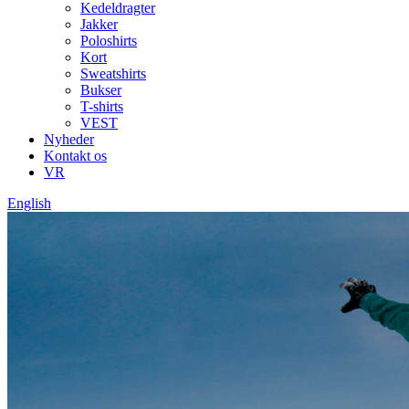
Kedeldragter
Jakker
Poloshirts
Kort
Sweatshirts
Bukser
T-shirts
VEST
Nyheder
Kontakt os
VR
English