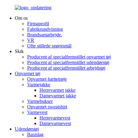
Om os
Firmaprofil
Fabrikrundvisning
Brandsamarbejde.
VR
Ofte stillede spørgsmål
Skik
Producent af specialfremstillet opvarmet tøj
Producent af specialfremstillet udendørstøj
Producent af specialfremstillet arbejdstøj
Opvarmet tøj
Opvarmet hættetrøje
Varmejakke
Herrevarmet jakke
Damevarmet jakke
Varmebukser
Opvarmet sweatshirt
Varmevest
Herrevarmevest
Damevarmevest
Udendørstøj
Basislag