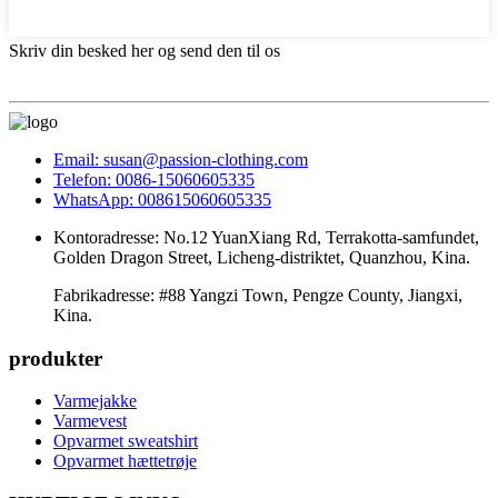
Skriv din besked her og send den til os
Email: susan@passion-clothing.com
Telefon: 0086-15060605335
WhatsApp: 008615060605335
Kontoradresse: No.12 YuanXiang Rd, Terrakotta-samfundet,
Golden Dragon Street, Licheng-distriktet, Quanzhou, Kina.
Fabrikadresse: #88 Yangzi Town, Pengze County, Jiangxi,
Kina.
produkter
Varmejakke
Varmevest
Opvarmet sweatshirt
Opvarmet hættetrøje